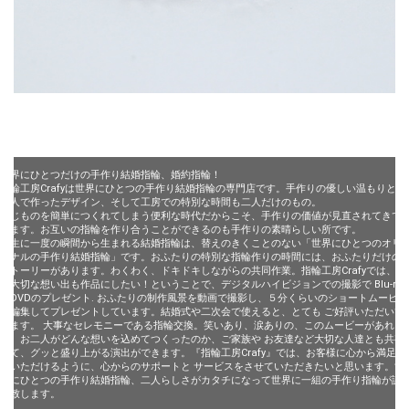
世界にひとつだけの手作り結婚指輪、婚約指輪！
指輪工房Crafyは世界にひとつの手作り結婚指輪の専門店です。手作りの優しい温もりと、
二人で作ったデザイン、そして工房での特別な時間も二人だけのもの。
同じものを簡単につくれてしまう便利な時代だからこそ、手作りの価値が見直されてきて
います。お互いの指輪を作り合うことができるのも手作りの素晴らしい所です。
一生に一度の瞬間から生まれる結婚指輪は、替えのきくことのない「世界にひとつのオリ
ジナルの手作り結婚指輪」です。おふたりの特別な指輪作りの時間には、おふたりだけの
ストーリーがあります。わくわく、ドキドキしながらの共同作業。指輪工房Crafyでは、そ
の大切な想い出も作品にしたい！ということで、デジタルハイビジョンでの撮影で Blu-ray
やDVDのプレゼント. おふたりの制作風景を動画で撮影し、５分くらいのショートムービー
に編集してプレゼントしています。結婚式や二次会で使えると、とても ご好評いただいて
います。 大事なセレモニーである指輪交換。笑いあり、涙ありの、このムービーがあれ
ば、お二人がどんな想いを込めてつくったのか、ご家族や お友達など大切な人達とも共有
して、グッと盛り上がる演出ができます。『指輪工房Crafy』では、お客様に心から満足し
ていただけるように、心からのサポートと サービスをさせていただきたいと思います。世
界にひとつの手作り結婚指輪、二人らしさがカタチになって世界に一組の手作り指輪が誕
生致します。