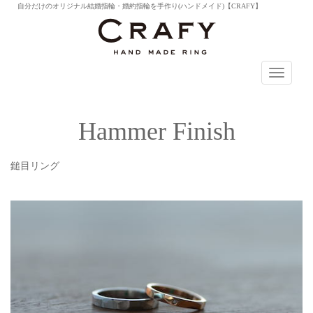
自分だけのオリジナル結婚指輪・婚約指輪を手作り(ハンドメイド)【CRAFY】
T
o
g
g
Hammer Finish
l
e
n
鎚目リング
a
v
i
g
a
t
i
o
n