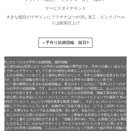
サービスダイヤモンド
大きな槌目のデザインにプラチナはつや消し加工、ピンクゴール
ドは鏡面仕上げ
« 手作り結婚指輪 鎚目9
世界にひとつだけの手作り結婚指輪、婚約指輪！
指輪工房Crafyは世界にひとつの手作り結婚指輪の専門店です。手作りの優しい温もりと、
二人で作ったデザイン、そして工房での特別な時間も二人だけのもの。
同じものを簡単につくれてしまう便利な時代だからこそ、手作りの価値が見直されてきて
います。お互いの指輪を作り合うことができるのも手作りの素晴らしい所です。
一生に一度の瞬間から生まれる結婚指輪は、替えのきくことのない「世界にひとつのオリ
ジナルの手作り結婚指輪」です。おふたりの特別な指輪作りの時間には、おふたりだけの
ストーリーがあります。わくわく、ドキドキしながらの共同作業。指輪工房Crafyでは、そ
の大切な想い出も作品にしたい！ということで、デジタルハイビジョンでの撮影で Blu-ray
やDVDのプレゼント. おふたりの制作風景を動画で撮影し、５分くらいのショートムービー
に編集してプレゼントしています。結婚式や二次会で使えると、とても ご好評いただいて
います。 大事なセレモニーである指輪交換。笑いあり、涙ありの、このムービーがあれ
ば、お二人がどんな想いを込めてつくったのか、ご家族や お友達など大切な人達とも共有
して、グッと盛り上がる演出ができます。『指輪工房Crafy』では、お客様に心から満足し
ていただけるように、心からのサポートと サービスをさせていただきたいと思います。世
界にひとつの手作り結婚指輪、二人らしさがカタチになって世界に一組の手作り指輪が誕