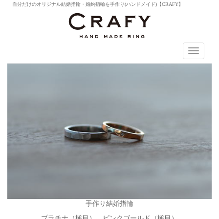
自分だけのオリジナル結婚指輪・婚約指輪を手作り(ハンドメイド)【CRAFY】
T
o
g
g
l
e
n
a
v
i
g
a
t
i
o
n
手作り結婚指輪
プラチナ（槌目） ピンクゴールド（槌目）