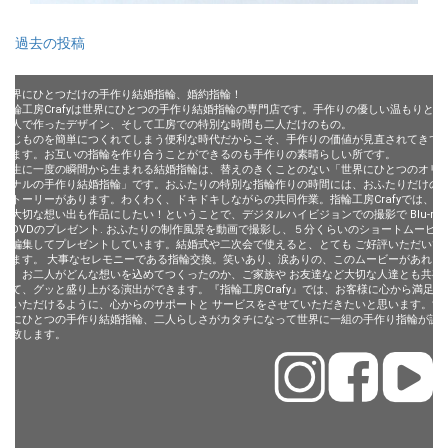
投
過去の投稿
稿
世界にひとつだけの手作り結婚指輪、婚約指輪！
ナ
指輪工房Crafyは世界にひとつの手作り結婚指輪の専門店です。手作りの優しい温もりと、
二人で作ったデザイン、そして工房での特別な時間も二人だけのもの。
ビ
同じものを簡単につくれてしまう便利な時代だからこそ、手作りの価値が見直されてきて
います。お互いの指輪を作り合うことができるのも手作りの素晴らしい所です。
一生に一度の瞬間から生まれる結婚指輪は、替えのきくことのない「世界にひとつのオリ
ゲ
ジナルの手作り結婚指輪」です。おふたりの特別な指輪作りの時間には、おふたりだけの
ストーリーがあります。わくわく、ドキドキしながらの共同作業。指輪工房Crafyでは、そ
ー
の大切な想い出も作品にしたい！ということで、デジタルハイビジョンでの撮影で Blu-ray
やDVDのプレゼント. おふたりの制作風景を動画で撮影し、５分くらいのショートムービー
シ
に編集してプレゼントしています。結婚式や二次会で使えると、とても ご好評いただいて
います。 大事なセレモニーである指輪交換。笑いあり、涙ありの、このムービーがあれ
ョ
ば、お二人がどんな想いを込めてつくったのか、ご家族や お友達など大切な人達とも共有
して、グッと盛り上がる演出ができます。『指輪工房Crafy』では、お客様に心から満足し
ン
ていただけるように、心からのサポートと サービスをさせていただきたいと思います。世
界にひとつの手作り結婚指輪、二人らしさがカタチになって世界に一組の手作り指輪が誕
生致します。