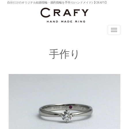
自分だけのオリジナル結婚指輪・婚約指輪を手作り(ハンドメイド)【CRAFY】
T
o
g
g
手作り
l
e
n
a
v
i
g
a
t
i
o
n