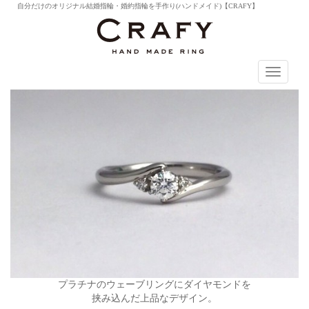
自分だけのオリジナル結婚指輪・婚約指輪を手作り(ハンドメイド)【CRAFY】
T
o
g
g
l
e
n
a
v
i
g
a
t
i
o
n
プラチナのウェーブリングにダイヤモンドを
挟み込んだ上品なデザイン。