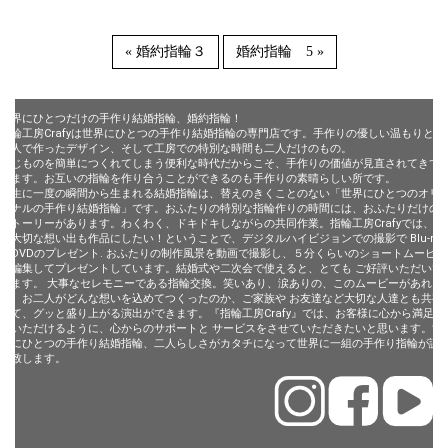
« 婚約指輪３
婚約指輪 5 »
世界にひとつだけの手作り結婚指輪、婚約指輪！
指輪工房Crafyは世界にひとつの手作り結婚指輪の専門店です。手作りの優しい温もりと、
二人で作ったデザイン、そして工房での特別な時間も二人だけのもの。
同じものを簡単につくれてしまう便利な時代だからこそ、手作りの価値が見直されてきて
います。お互いの指輪を作り合うことができるのも手作りの素晴らしい所です。
一生に一度の瞬間から生まれる結婚指輪は、替えのきくことのない「世界にひとつのオリ
ジナルの手作り結婚指輪」です。おふたりの特別な指輪作りの時間には、おふたりだけの
ストーリーがあります。わくわく、ドキドキしながらの共同作業。指輪工房Crafyでは、そ
の大切な想い出も作品にしたい！ということで、デジタルハイビジョンでの撮影で Blu-ray
やDVDのプレゼント. おふたりの制作風景を動画で撮影し、５分くらいのショートムービー
に編集してプレゼントしています。結婚式や二次会で使えると、とても ご好評いただいて
います。 大事なセレモニーである指輪交換。笑いあり、涙ありの、このムービーがあれ
ば、お二人がどんな想いを込めてつくったのか、ご家族や お友達など大切な人達とも共有
して、グッと盛り上がる演出ができます。『指輪工房Crafy』では、お客様に心から満足し
ていただけるように、心からのサポートと サービスをさせていただきたいと思います。世
界にひとつの手作り結婚指輪、二人らしさがカタチになって世界に一組の手作り指輪が誕
生致します。