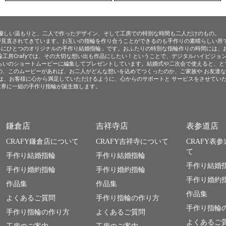
りの優しい温もりと、二人で作ったデザイン、そして工房での特別な時間も二人だけのもの。
が見直されてきています。お互いの指輪を作り合うことができるのも手作りの素晴らしい所
界にひとつのオリジナルの手作り結婚指輪」です。おふたりの特別な指輪作りの時間には、
工房Crafyでは、その大切な想い出も作品にしたい！ということで、デジタルハイビジョン
５分くらいのショートムービーに編集してプレゼントしています。結婚式や二次会で使えると、と
の、このムービーがあれば、お二人がどんな想いを込めてつくったのか、ご家族や お友達
では、お客様に心から満足していただけるように、心からのサポートと サービスをさせてい
世界に一組の手作り指輪が誕生致します。
鎌倉店
吉祥寺店
表参道店
CRAFY鎌倉店について
CRAFY吉祥寺について
CRAFY表
て
手作り結婚指輪
手作り結婚指輪
手作り結婚
手作り婚約指輪
手作り婚約指輪
手作り婚約
作品集
作品集
作品集
よくあるご質問
手作り指輪の作り方
手作り指輪
手作り指輪の作り方
よくあるご質問
よくあるご