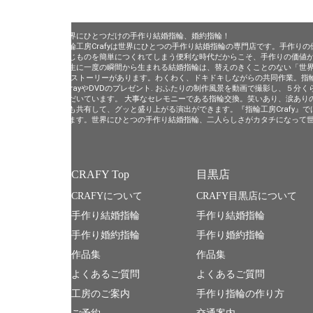
世界にひとつだけの手作り結婚指輪、婚約指輪！
指輪工房Crafyは世界にひとつの手作り結婚指輪の専門店です。手作
同じものを簡単につくれてしまう便利な時代だからこそ、手作りの価値
一生に一度の瞬間から生まれる結婚指輪は、替えのきくことのない「世
の ストーリーがあります。わくわく、ドキドキしながらの共同作業。指輪
lu-rayやDVDのプレゼント. おふたりの制作風景を動画で撮影し、
ただいています。 大事なセレモニーである指輪交換。笑いあり、涙あり
とも共有して、グッと盛り上がる演出ができます。『指輪工房Crafy』
います。世界にひとつの手作り結婚指輪、二人らしさがカタチになって
CRAFY Top
目黒店
CRAFYについて
CRAFY目黒店について
手作り結婚指輪
手作り結婚指輪
手作り婚約指輪
手作り婚約指輪
作品集
作品集
よくあるご質問
よくあるご質問
工房のご案内
手作り指輪の作り方