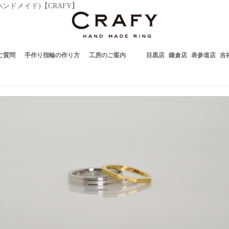
ドメイド)【CRAFY】
ご質問
手作り指輪の作り方
工房のご案内
目黒店
鎌倉店
表参道店
吉