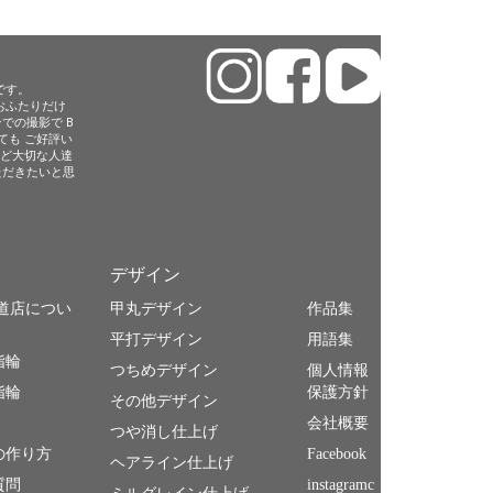
です。
おふたりだけ
での撮影で B
ても ご好評い
など大切な人達
ただきたいと思
デザイン
参道店につい
甲丸デザイン
作品集
平打デザイン
用語集
指輪
つちめデザイン
個人情報
指輪
保護方針
その他デザイン
会社概要
つや消し仕上げ
の作り方
Facebook
ヘアライン仕上げ
質問
instagramc