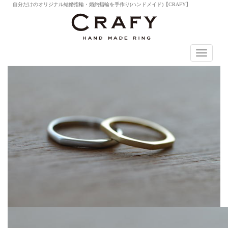
自分だけのオリジナル結婚指輪・婚約指輪を手作り(ハンドメイド)【CRAFY】
T
o
g
g
l
e
n
a
v
i
g
a
t
i
o
n