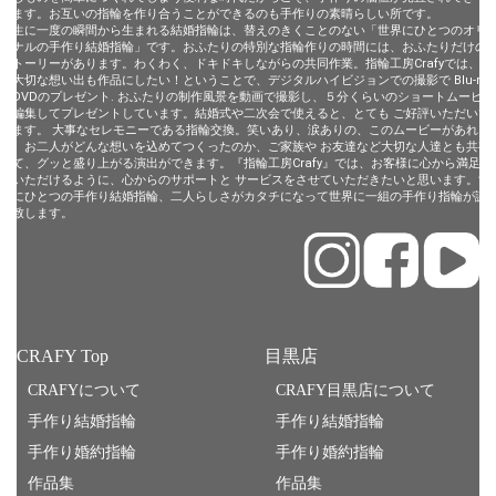
います。お互いの指輪を作り合うことができるのも手作りの素晴らしい所です。
一生に一度の瞬間から生まれる結婚指輪は、替えのきくことのない「世界にひとつのオリ
ジナルの手作り結婚指輪」です。おふたりの特別な指輪作りの時間には、おふたりだけの
ストーリーがあります。わくわく、ドキドキしながらの共同作業。指輪工房Crafyでは、そ
の大切な想い出も作品にしたい！ということで、デジタルハイビジョンでの撮影で Blu-ray
やDVDのプレゼント. おふたりの制作風景を動画で撮影し、５分くらいのショートムービー
に編集してプレゼントしています。結婚式や二次会で使えると、とても ご好評いただいて
います。 大事なセレモニーである指輪交換。笑いあり、涙ありの、このムービーがあれ
ば、お二人がどんな想いを込めてつくったのか、ご家族や お友達など大切な人達とも共有
して、グッと盛り上がる演出ができます。『指輪工房Crafy』では、お客様に心から満足し
ていただけるように、心からのサポートと サービスをさせていただきたいと思います。世
界にひとつの手作り結婚指輪、二人らしさがカタチになって世界に一組の手作り指輪が誕
生致します。
CRAFY Top
目黒店
CRAFYについて
CRAFY目黒店について
手作り結婚指輪
手作り結婚指輪
手作り婚約指輪
手作り婚約指輪
作品集
作品集