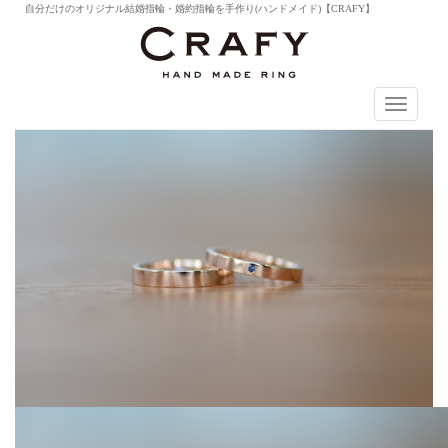
自分だけのオリジナル結婚指輪・婚約指輪を手作り(ハンドメイド)【CRAFY】
T
o
g
g
l
e
n
a
v
i
g
a
t
i
o
n