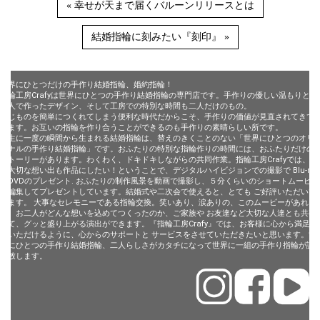
« 幸せが天まで届くバルーンリリースとは
結婚指輪に刻みたい『刻印』 »
世界にひとつだけの手作り結婚指輪、婚約指輪！
指輪工房Crafyは世界にひとつの手作り結婚指輪の専門店です。手作りの優しい温もりと、
二人で作ったデザイン、そして工房での特別な時間も二人だけのもの。
同じものを簡単につくれてしまう便利な時代だからこそ、手作りの価値が見直されてきて
います。お互いの指輪を作り合うことができるのも手作りの素晴らしい所です。
一生に一度の瞬間から生まれる結婚指輪は、替えのきくことのない「世界にひとつのオリ
ジナルの手作り結婚指輪」です。おふたりの特別な指輪作りの時間には、おふたりだけの
ストーリーがあります。わくわく、ドキドキしながらの共同作業。指輪工房Crafyでは、そ
の大切な想い出も作品にしたい！ということで、デジタルハイビジョンでの撮影で Blu-ray
やDVDのプレゼント. おふたりの制作風景を動画で撮影し、５分くらいのショートムービー
に編集してプレゼントしています。結婚式や二次会で使えると、とても ご好評いただいて
います。 大事なセレモニーである指輪交換。笑いあり、涙ありの、このムービーがあれ
ば、お二人がどんな想いを込めてつくったのか、ご家族や お友達など大切な人達とも共有
して、グッと盛り上がる演出ができます。『指輪工房Crafy』では、お客様に心から満足し
ていただけるように、心からのサポートと サービスをさせていただきたいと思います。世
界にひとつの手作り結婚指輪、二人らしさがカタチになって世界に一組の手作り指輪が誕
生致します。