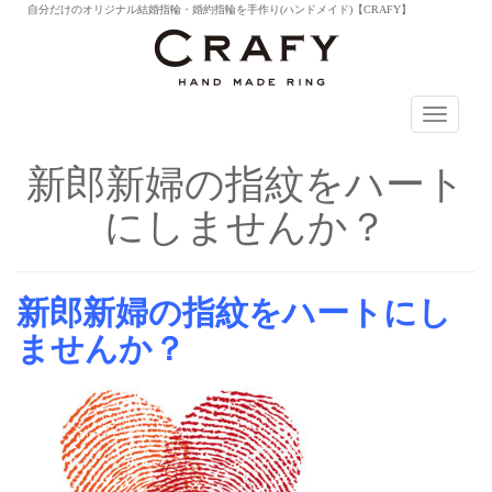
自分だけのオリジナル結婚指輪・婚約指輪を手作り(ハンドメイド)【CRAFY】
T
o
g
新郎新婦の指紋をハート
g
l
にしませんか？
e
n
a
v
新郎新婦の指紋をハートにし
i
g
ませんか？
a
t
i
o
n