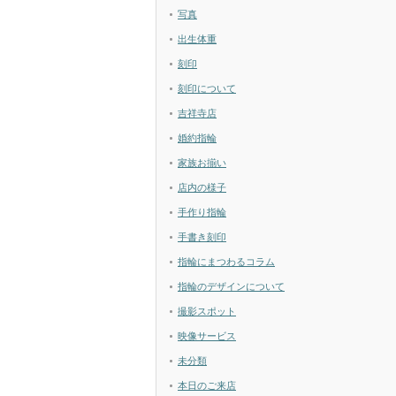
写真
出生体重
刻印
刻印について
吉祥寺店
婚約指輪
家族お揃い
店内の様子
手作り指輪
手書き刻印
指輪にまつわるコラム
指輪のデザインについて
撮影スポット
映像サービス
未分類
本日のご来店