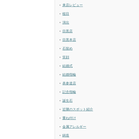
来店レビュー
槌目
演出
目黒店
目黒本店
石留め
笑顔
結婚式
結婚指輪
表参道店
記念指輪
誕生石
近隣のスポット紹介
重ね付け
金属アレルギー
鋳造