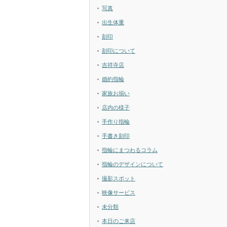
写真
出生体重
刻印
刻印について
吉祥寺店
婚約指輪
家族お揃い
店内の様子
手作り指輪
手書き刻印
指輪にまつわるコラム
指輪のデザインについて
撮影スポット
映像サービス
未分類
本日のご来店