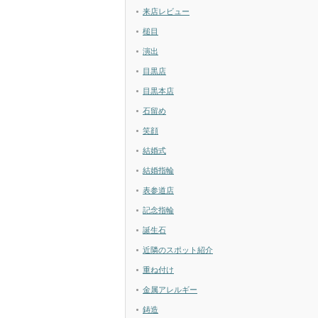
来店レビュー
槌目
演出
目黒店
目黒本店
石留め
笑顔
結婚式
結婚指輪
表参道店
記念指輪
誕生石
近隣のスポット紹介
重ね付け
金属アレルギー
鋳造