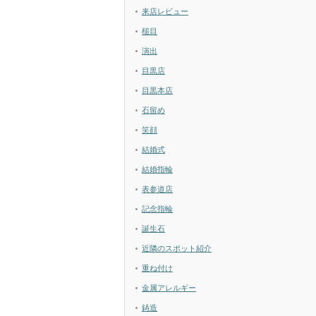
来店レビュー
槌目
演出
目黒店
目黒本店
石留め
笑顔
結婚式
結婚指輪
表参道店
記念指輪
誕生石
近隣のスポット紹介
重ね付け
金属アレルギー
鋳造