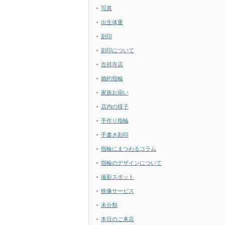
写真
出生体重
刻印
刻印について
吉祥寺店
婚約指輪
家族お揃い
店内の様子
手作り指輪
手書き刻印
指輪にまつわるコラム
指輪のデザインについて
撮影スポット
映像サービス
未分類
本日のご来店