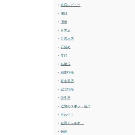
来店レビュー
槌目
演出
目黒店
目黒本店
石留め
笑顔
結婚式
結婚指輪
表参道店
記念指輪
誕生石
近隣のスポット紹介
重ね付け
金属アレルギー
鋳造