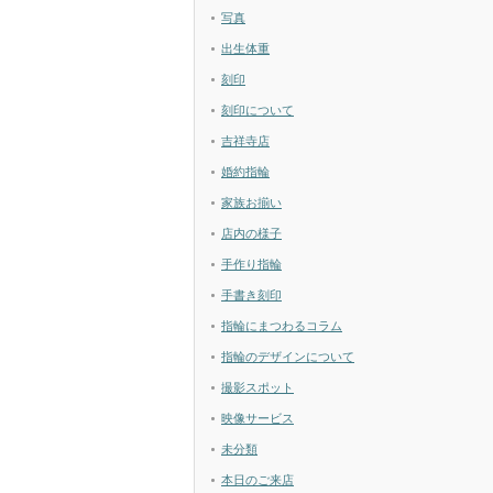
写真
出生体重
刻印
刻印について
吉祥寺店
婚約指輪
家族お揃い
店内の様子
手作り指輪
手書き刻印
指輪にまつわるコラム
指輪のデザインについて
撮影スポット
映像サービス
未分類
本日のご来店