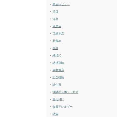
来店レビュー
槌目
演出
目黒店
目黒本店
石留め
笑顔
結婚式
結婚指輪
表参道店
記念指輪
誕生石
近隣のスポット紹介
重ね付け
金属アレルギー
鋳造