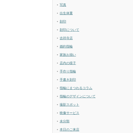
写真
出生体重
刻印
刻印について
吉祥寺店
婚約指輪
家族お揃い
店内の様子
手作り指輪
手書き刻印
指輪にまつわるコラム
指輪のデザインについて
撮影スポット
映像サービス
未分類
本日のご来店