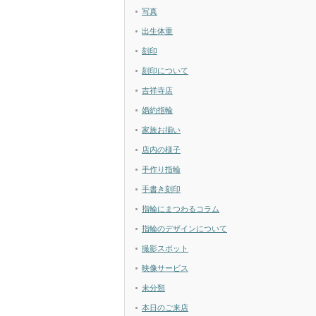
写真
出生体重
刻印
刻印について
吉祥寺店
婚約指輪
家族お揃い
店内の様子
手作り指輪
手書き刻印
指輪にまつわるコラム
指輪のデザインについて
撮影スポット
映像サービス
未分類
本日のご来店