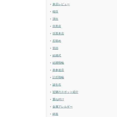
来店レビュー
槌目
演出
目黒店
目黒本店
石留め
笑顔
結婚式
結婚指輪
表参道店
記念指輪
誕生石
近隣のスポット紹介
重ね付け
金属アレルギー
鋳造