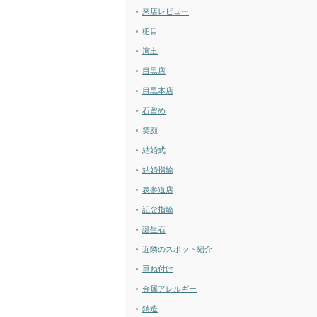
来店レビュー
槌目
演出
目黒店
目黒本店
石留め
笑顔
結婚式
結婚指輪
表参道店
記念指輪
誕生石
近隣のスポット紹介
重ね付け
金属アレルギー
鋳造