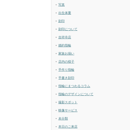
写真
出生体重
刻印
刻印について
吉祥寺店
婚約指輪
家族お揃い
店内の様子
手作り指輪
手書き刻印
指輪にまつわるコラム
指輪のデザインについて
撮影スポット
映像サービス
未分類
本日のご来店