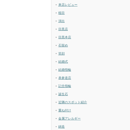
来店レビュー
槌目
演出
目黒店
目黒本店
石留め
笑顔
結婚式
結婚指輪
表参道店
記念指輪
誕生石
近隣のスポット紹介
重ね付け
金属アレルギー
鋳造