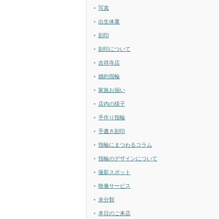
写真
出生体重
刻印
刻印について
吉祥寺店
婚約指輪
家族お揃い
店内の様子
手作り指輪
手書き刻印
指輪にまつわるコラム
指輪のデザインについて
撮影スポット
映像サービス
未分類
本日のご来店