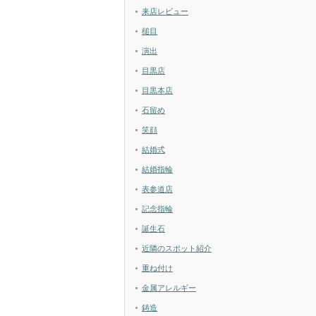
来店レビュー
槌目
演出
目黒店
目黒本店
石留め
笑顔
結婚式
結婚指輪
表参道店
記念指輪
誕生石
近隣のスポット紹介
重ね付け
金属アレルギー
鋳造