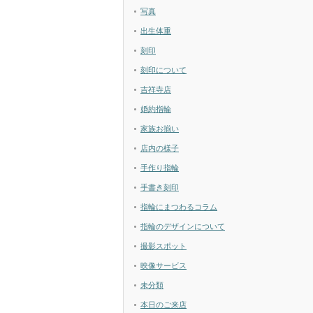
写真
出生体重
刻印
刻印について
吉祥寺店
婚約指輪
家族お揃い
店内の様子
手作り指輪
手書き刻印
指輪にまつわるコラム
指輪のデザインについて
撮影スポット
映像サービス
未分類
本日のご来店