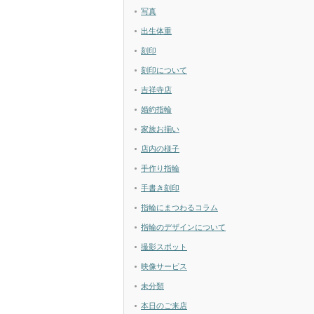
写真
出生体重
刻印
刻印について
吉祥寺店
婚約指輪
家族お揃い
店内の様子
手作り指輪
手書き刻印
指輪にまつわるコラム
指輪のデザインについて
撮影スポット
映像サービス
未分類
本日のご来店