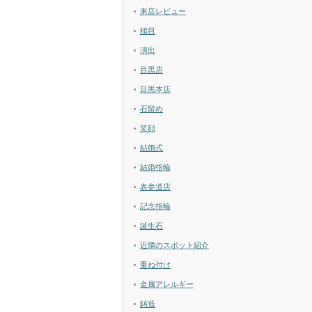
来店レビュー
槌目
演出
目黒店
目黒本店
石留め
笑顔
結婚式
結婚指輪
表参道店
記念指輪
誕生石
近隣のスポット紹介
重ね付け
金属アレルギー
鋳造