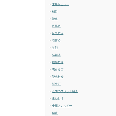
来店レビュー
槌目
演出
目黒店
目黒本店
石留め
笑顔
結婚式
結婚指輪
表参道店
記念指輪
誕生石
近隣のスポット紹介
重ね付け
金属アレルギー
鋳造