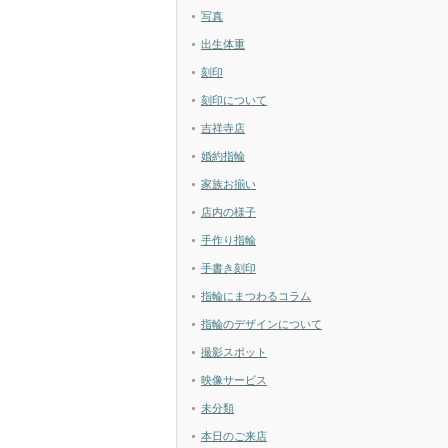
写真
出生体重
刻印
刻印について
吉祥寺店
婚約指輪
家族お揃い
店内の様子
手作り指輪
手書き刻印
指輪にまつわるコラム
指輪のデザインについて
撮影スポット
映像サービス
未分類
本日のご来店