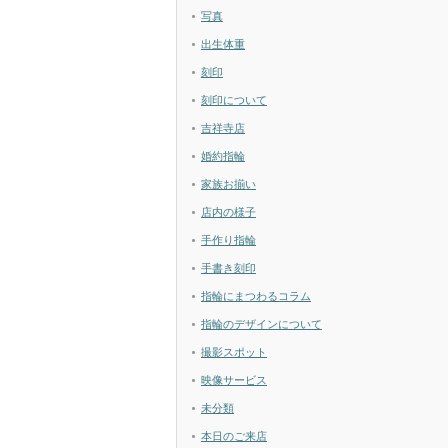
写真
出生体重
刻印
刻印について
吉祥寺店
婚約指輪
家族お揃い
店内の様子
手作り指輪
手書き刻印
指輪にまつわるコラム
指輪のデザインについて
撮影スポット
映像サービス
未分類
本日のご来店