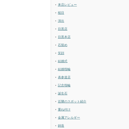
来店レビュー
槌目
演出
目黒店
目黒本店
石留め
笑顔
結婚式
結婚指輪
表参道店
記念指輪
誕生石
近隣のスポット紹介
重ね付け
金属アレルギー
鋳造