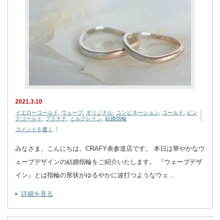
2021.3.10
イエローゴールド
,
ウェーブ
,
オリジナル
,
コンビネーション
,
ゴールド
,
ピン
クゴールド
,
プラチナ
,
ミルグレイン
,
結婚指輪
コメントを書く
みなさま、こんにちは。CRAFY表参道店です。 本日は華やかなウ
ェーブデザインの結婚指輪をご紹介いたします。 『ウェーブデザ
イン』とは指輪の形状がゆるやかに波打つようなウェ…
詳細を見る