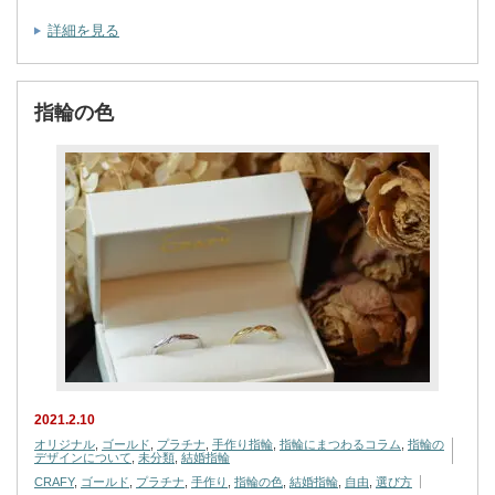
詳細を見る
指輪の色
2021.2.10
オリジナル
,
ゴールド
,
プラチナ
,
手作り指輪
,
指輪にまつわるコラム
,
指輪の
デザインについて
,
未分類
,
結婚指輪
CRAFY
,
ゴールド
,
プラチナ
,
手作り
,
指輪の色
,
結婚指輪
,
自由
,
選び方