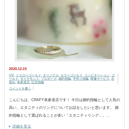
2020.12.15
V字
,
イエローゴールド
,
オリジナル
,
カラーゴールド
,
コンビネーション
,
ゴ
ールド
,
ダイヤモンド
,
プロポーズ
,
婚約指輪
,
手作り指輪
,
映像サービス
,
石
留め
,
表参道店
,
記念指輪
コメントを書く
こんにちは、CRAFY表参道店です！ 今日は婚約指輪として人気の
高い、エタニティのリングについてお話をしたいと思います。 婚
約指輪として選ばれることが多い「エタニティリング」。…
詳細を見る