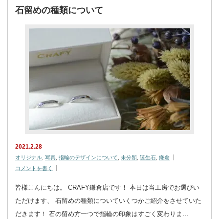
石留めの種類について
2021.2.28
オリジナル
,
写真
,
指輪のデザインについて
,
未分類
,
誕生石
,
鎌倉
コメントを書く
皆様こんにちは。 CRAFY鎌倉店です！ 本日は当工房でお選びい
ただけます、 石留めの種類についていくつかご紹介をさせていた
だきます！ 石の留め方一つで指輪の印象はすごく変わりま…