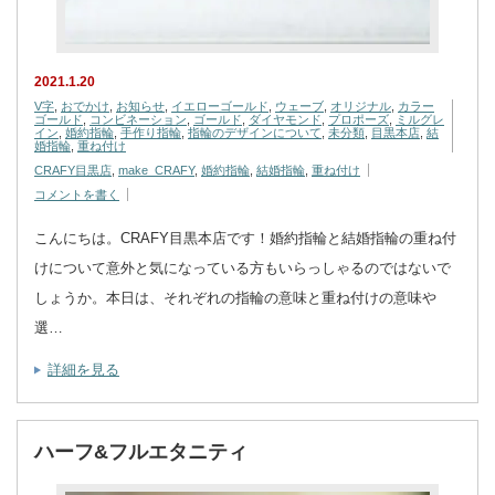
2021.1.20
V字
,
おでかけ
,
お知らせ
,
イエローゴールド
,
ウェーブ
,
オリジナル
,
カラー
ゴールド
,
コンビネーション
,
ゴールド
,
ダイヤモンド
,
プロポーズ
,
ミルグレ
イン
,
婚約指輪
,
手作り指輪
,
指輪のデザインについて
,
未分類
,
目黒本店
,
結
婚指輪
,
重ね付け
CRAFY目黒店
,
make_CRAFY
,
婚約指輪
,
結婚指輪
,
重ね付け
コメントを書く
こんにちは。CRAFY目黒本店です！婚約指輪と結婚指輪の重ね付
けについて意外と気になっている方もいらっしゃるのではないで
しょうか。本日は、それぞれの指輪の意味と重ね付けの意味や
選…
詳細を見る
ハーフ&フルエタニティ