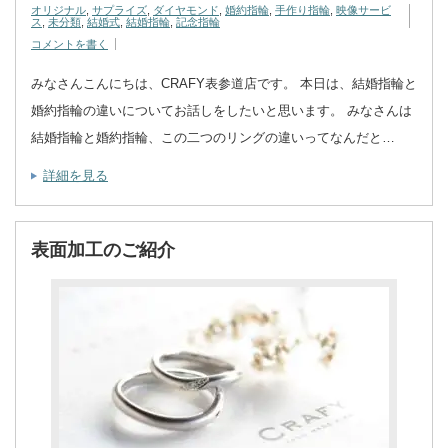
オリジナル
,
サプライズ
,
ダイヤモンド
,
婚約指輪
,
手作り指輪
,
映像サービ
ス
,
未分類
,
結婚式
,
結婚指輪
,
記念指輪
コメントを書く
みなさんこんにちは、CRAFY表参道店です。 本日は、結婚指輪と
婚約指輪の違いについてお話しをしたいと思います。 みなさんは
結婚指輪と婚約指輪、この二つのリングの違いってなんだと…
詳細を見る
表面加工のご紹介