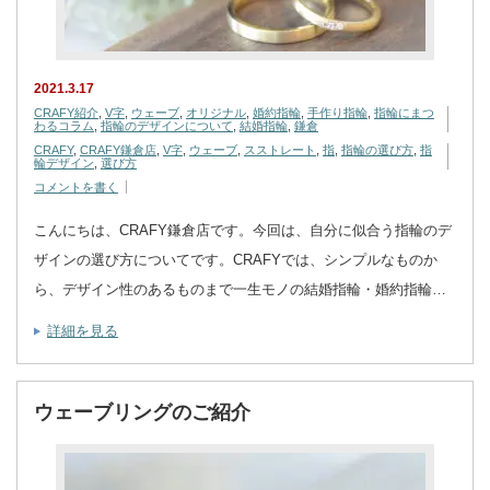
2021.3.17
CRAFY紹介
,
V字
,
ウェーブ
,
オリジナル
,
婚約指輪
,
手作り指輪
,
指輪にまつ
わるコラム
,
指輪のデザインについて
,
結婚指輪
,
鎌倉
CRAFY
,
CRAFY鎌倉店
,
V字
,
ウェーブ
,
スストレート
,
指
,
指輪の選び方
,
指
輪デザイン
,
選び方
コメントを書く
こんにちは、CRAFY鎌倉店です。今回は、自分に似合う指輪のデ
ザインの選び方についてです。CRAFYでは、シンプルなものか
ら、デザイン性のあるものまで一生モノの結婚指輪・婚約指輪…
詳細を見る
ウェーブリングのご紹介