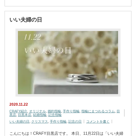
いい夫婦の日
2020.11.22
CRAFY紹介
,
オリジナル
,
婚約指輪
,
手作り指輪
,
指輪にまつわるコラム
,
目
黒店
,
目黒本店
,
結婚指輪
,
記念指輪
いい夫婦の日
,
クリスマス
,
手作り指輪
,
記念の日
コメントを書く
こんにちは！CRAFY目黒店です。 本日、11月22日は「いい夫婦