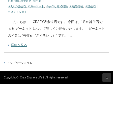
結婚指輪
,
表参道店
,
誕生石
＃1月の誕生石
,
＃ガーネット
,
＃手作り結婚指輪
,
＃結婚指輪
,
＃誕生石
コメントを書く
こんにちは。 CRAFY表参道店です。 今回は、1月の誕生石で
ある ガーネット について詳しくご紹介いたします。 ガーネット
の和名は “柘榴石（ざくろいし）” です。 …
詳細を見る
トップページに戻る
Copyright ©
Craft Engrave Life！
All rights reserved.