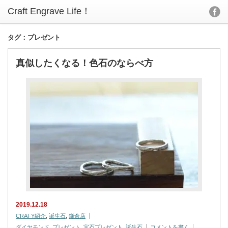
タグ：プレゼント
真似したくなる！色石のならべ方
2019.12.18
CRAFY紹介
,
誕生石
,
鎌倉店
ダイヤモンド
,
プレゼント
,
宝石プレゼント
,
誕生石
コメントを書く