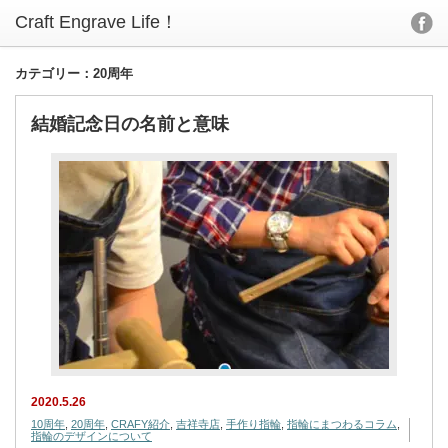
カテゴリー：20周年
結婚記念日の名前と意味
2020.5.26
10周年
,
20周年
,
CRAFY紹介
,
吉祥寺店
,
手作り指輪
,
指輪にまつわるコラム
,
指輪のデザインについて