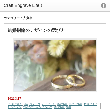
カテゴリー：人力車
結婚指輪のデザインの選び方
2021.3.17
CRAFY紹介
,
V字
,
ウェーブ
,
オリジナル
,
婚約指輪
,
手作り指輪
,
指輪にまつ
わるコラム
,
指輪のデザインについて
,
結婚指輪
,
鎌倉