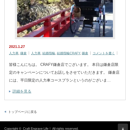
2021.1.27
人力車
,
鎌倉
人力車
,
結婚指輪
,
結婚指輪CRAFY
,
鎌倉
コメントを書く
皆様こんにちは。 CRAFY鎌倉店でございます。 本日は鎌倉店限
定のキャンペーンについてお話しをさせていただきます。 鎌倉店
には、平日限定の人力車コースプランというのがございま…
詳細を見る
トップページに戻る
Copyright ©
Craft Engrave Life！
All rights reserved.