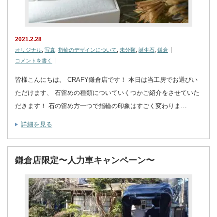
2021.2.28
オリジナル
,
写真
,
指輪のデザインについて
,
未分類
,
誕生石
,
鎌倉
コメントを書く
皆様こんにちは。 CRAFY鎌倉店です！ 本日は当工房でお選びい
ただけます、 石留めの種類についていくつかご紹介をさせていた
だきます！ 石の留め方一つで指輪の印象はすごく変わりま…
詳細を見る
鎌倉店限定〜人力車キャンペーン〜