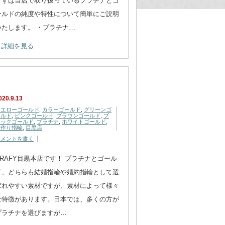
まずは当店で取り扱っているプラチナとゴ
ールドの純度や特性について簡単にご説明
いたします。 ・プラチナ…
詳細を見る
020.9.13
イエローゴールド
,
カラーゴールド
,
グリーンゴ
ールド
,
ピンクゴールド
,
ブラウンゴールド
,
ブ
ラックゴールド
,
プラチナ
,
ホワイトゴールド
,
手作り指輪
,
目黒店
コメントを書く
CRAFY目黒本店です！ プラチナとゴール
ド、どちらも結婚指輪や婚約指輪として選
ばれやすい素材ですが、素材によって様々
な特徴があります。日本では、多くの方が
プラチナを選びますが…