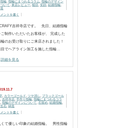
り指輪
,
指輪にまつわるコラム
,
指輪のデザイン
について
,
来店レビュー
,
槌目
,
笑顔
,
結婚指輪
,
鋳造
コメントを書く
CRAFY吉祥寺店です。 先日、結婚指輪
をご制作いただいたお客様が、 完成した
指輪のお受け取りにご来店されました！
槌目でヘアライン加工を施した指輪…
詳細を見る
019.11.7
字
,
カラーゴールド
,
ツヤ消し
,
ブラックゴール
ド
,
吉祥寺店
,
手作り指輪
,
指輪にまつわるコラ
ム
,
指輪のデザインについて
,
石留め
,
結婚指輪
,
誕生石
,
鋳造
コメントを書く
丸くて優しい印象の結婚指輪。 男性指輪