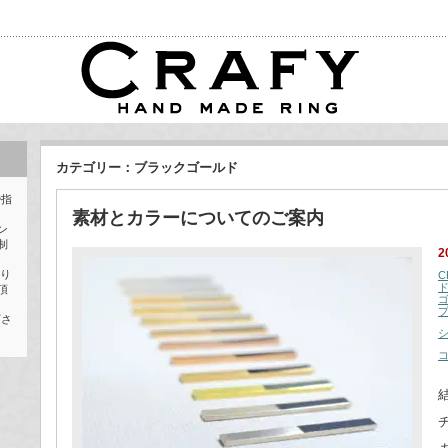
カテゴリー：ブラックゴールド
婚指
素材とカラーについてのご案内
ン
制
2
作り
C
頂
下さ