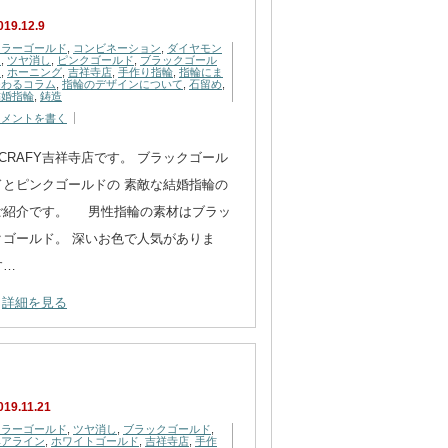
019.12.9
カラーゴールド
,
コンビネーション
,
ダイヤモン
ド
,
ツヤ消し
,
ピンクゴールド
,
ブラックゴール
ド
,
ホーニング
,
吉祥寺店
,
手作り指輪
,
指輪にま
つわるコラム
,
指輪のデザインについて
,
石留め
,
結婚指輪
,
鋳造
コメントを書く
CRAFY吉祥寺店です。 ブラックゴール
ドとピンクゴールドの 素敵な結婚指輪の
ご紹介です。 男性指輪の素材はブラッ
クゴールド。 深いお色で人気がありま
す…
詳細を見る
019.11.21
カラーゴールド
,
ツヤ消し
,
ブラックゴールド
,
ヘアライン
,
ホワイトゴールド
,
吉祥寺店
,
手作