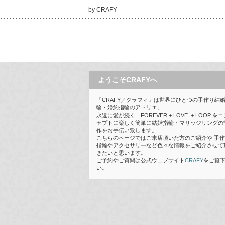
by CRAFY
ようこそCRAFYへ
『CRAFY／クラフィ』は世界にひとつの手作り結
輪・婚約指輪のアトリエ。
永遠に愛が続く FOREVER + LOVE + LOOP をコ
セプトに楽しく簡単に結婚指輪・マリッジリングの
作をお手伝い致します。
こちらのページではご来店頂いた方のご紹介や 手
指輪やアクセサリーなど色々な情報をご紹介させて
きたいと思います。
ご予約やご質問は公式ウェブサイト
CRAFY
をご覧
い。