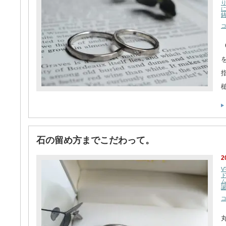
石の留め方までこだわって。
2
V