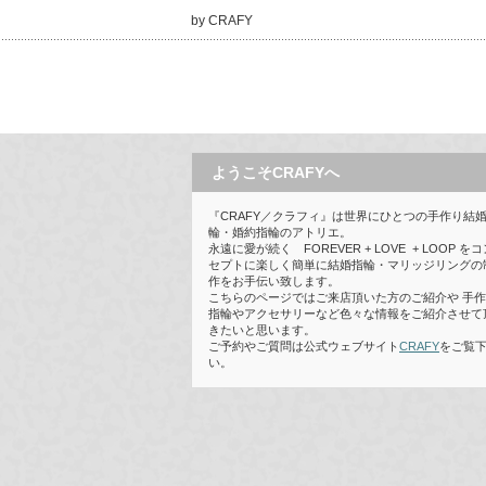
by CRAFY
ようこそCRAFYへ
『CRAFY／クラフィ』は世界にひとつの手作り結
輪・婚約指輪のアトリエ。
永遠に愛が続く FOREVER + LOVE + LOOP をコ
セプトに楽しく簡単に結婚指輪・マリッジリングの
作をお手伝い致します。
こちらのページではご来店頂いた方のご紹介や 手
指輪やアクセサリーなど色々な情報をご紹介させて
きたいと思います。
ご予約やご質問は公式ウェブサイト
CRAFY
をご覧
い。