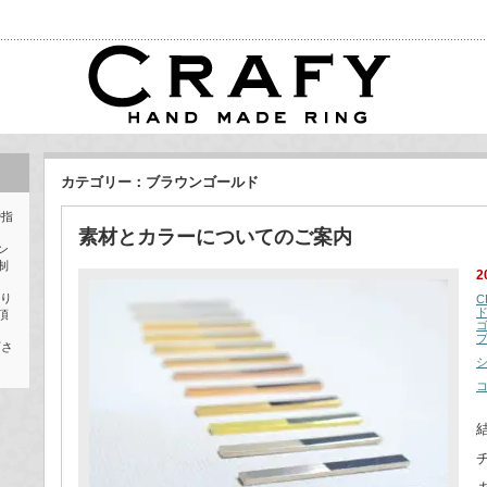
カテゴリー：ブラウンゴールド
婚指
素材とカラーについてのご案内
ン
制
2
作り
C
頂
下さ