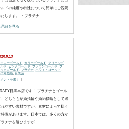
まずは当店で取り扱っているプラチナとゴ
ールドの純度や特性について簡単にご説明
いたします。 ・プラチナ…
詳細を見る
020.9.13
イエローゴールド
,
カラーゴールド
,
グリーンゴ
ールド
,
ピンクゴールド
,
ブラウンゴールド
,
ブ
ラックゴールド
,
プラチナ
,
ホワイトゴールド
,
手作り指輪
,
目黒店
コメントを書く
CRAFY目黒本店です！ プラチナとゴール
ド、どちらも結婚指輪や婚約指輪として選
ばれやすい素材ですが、素材によって様々
な特徴があります。日本では、多くの方が
プラチナを選びますが…