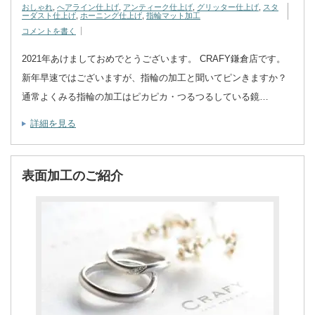
おしゃれ
,
へアライン仕上げ
,
アンティーク仕上げ
,
グリッター仕上げ
,
スタ
ーダスト仕上げ
,
ホーニング仕上げ
,
指輪マット加工
コメントを書く
2021年あけましておめでとうございます。 CRAFY鎌倉店です。
新年早速ではございますが、指輪の加工と聞いてピンきますか？
通常よくみる指輪の加工はピカピカ・つるつるしている鏡…
詳細を見る
表面加工のご紹介