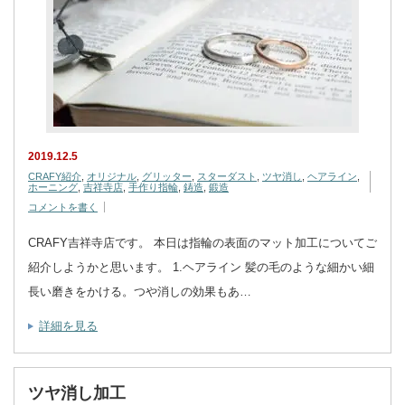
2019.12.5
CRAFY紹介
,
オリジナル
,
グリッター
,
スターダスト
,
ツヤ消し
,
ヘアライン
,
ホーニング
,
吉祥寺店
,
手作り指輪
,
鋳造
,
鍛造
コメントを書く
CRAFY吉祥寺店です。 本日は指輪の表面のマット加工についてご
紹介しようかと思います。 1.ヘアライン 髪の毛のような細かい細
長い磨きをかける。つや消しの効果もあ…
詳細を見る
ツヤ消し加工