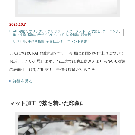
2020.10.7
CRAFY紹介
,
オリジナル
,
グリッター
,
スターダスト
,
ツヤ消し
,
ホーニング
,
手作り指輪
,
指輪のデザインについて
,
結婚指輪
,
鎌倉店
オリジナル
,
手作り指輪
,
表面仕上げ
コメントを書く
こんにちはCRAFY鎌倉店です。 今回は表面のお仕上げについて
お話ししたいと思います。当工房では他工房さんよりも多い6種類
の表面仕上げをご用意！ 手作り指輪だからこそ、…
詳細を見る
マット加工で落ち着いた印象に