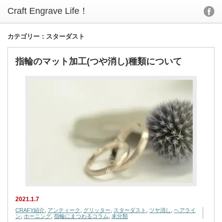
カテゴリー：スターダスト
指輪のマット加工(つや消し)種類について
2021.1.7
CRAFY紹介
,
アンティーク
,
グリッター
,
スターダスト
,
ツヤ消し
,
ヘアライ
ン
,
ホーニング
,
指輪にまつわるコラム
,
未分類