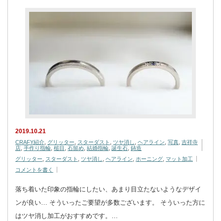
2019.10.21
CRAFY紹介
,
グリッター
,
スターダスト
,
ツヤ消し
,
ヘアライン
,
写真
,
吉祥寺
店
,
手作り指輪
,
槌目
,
石留め
,
結婚指輪
,
誕生石
,
鋳造
グリッター
,
スターダスト
,
ツヤ消し
,
ヘアライン
,
ホーニング
,
マット加工
コメントを書く
落ち着いた印象の指輪にしたい、あまり目立たないようなデザイ
ンが良い… そういったご要望が多数ございます。 そういった方に
はツヤ消し加工がおすすめです。…